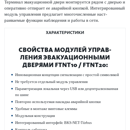
Терминал эвакуацио­нной двери монтируется рядом с дверью и
оперативно отпирает ее авар­ийной кнопкой. Интегриро­ванный
модуль управ­ления предлагает многочис­ленные наст­
раиваемые функции наблюдения и работы в сети.
ХАРАКТЕРИСТИКИ
СВОЙСТВА МОДУЛЕЙ УПРАВ­
ЛЕНИЯ ЭВАКУАЦИО­ННЫМИ
ДВЕРЯМИ FTNT10 / FTNT20:
Инно­вацио­нная концепция сигнал­изации с простой символикой
Не требуется отдельный модуль управ­ления
Параметризация локальная через USB или децентрал­и­з­ованная
по шине
Повт­орно исполь­зуемая накладка авар­ийной кнопки
Удобные в монтаже винтовые клеммы
Модульная конструкция
Интегриро­ванный интерфейс BKS-NET-Türbus
Контроль саботажа