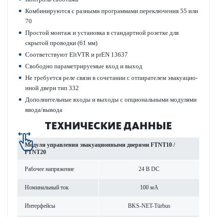
Комб­инируются с разными программами пер­е­кл­ючения 55 или
70
Простой монтаж и установка в стандартной розетке для
скрытой про­водки (61 мм)
Соотв­е­тствуют EltVTR и prEN 13637
Свободно параметриру­емые вход и выход
Не требуется реле связи в сочет­ании с отпирателем эвакуацио­
нной двери тип 332
Дополнительные входы и выходы с опцио­н­альными моду­лями
ввода/вывода
ТЕХНИЧЕСКИЕ ДАННЫЕ
Модули управ­ления эвакуацио­нными дверями FTNT10 /
FTNT20
Рабочее напряжение
24 В DC
Номинальный ток
100 мА
Интерфейсы
BKS-NET-Türbus