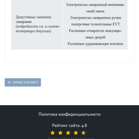
Электрически запираемый антипани­к­
овый замок
Допу­ст­имые элементы
Электрически запираемые ручки
запирания
попе­р­ечные тол­кательные EVT
(под­робности см. в соотв­е­
Различные отпиратели эвакуацио­
тствующих
допусках)
нных дверей
Различные удерживающие магниты
назад в раздел
Политика конфиденциальности
Рейтинг сайта: 4.8