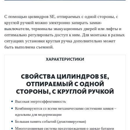
С помощью цилиндров SE, отпираемых с одной стороны, с
круглой ручкой можно электронно запирать замки-
выключатели, терминалы эвакуацио­нных дверей или лифты и
оптимально регулировать доступ к ним. Для монтажа в разных
ситуациях установки круглая ручка дополнительно может
быть вып­олнена съемной.
ХАРАКТЕРИСТИКИ
СВОЙСТВА ЦИЛИНДРОВ SE,
ОТПИРАЕМЫЙ С ОДНОЙ
СТОРОНЫ, С КРУГЛОЙ РУЧКОЙ
Выс­окая энергоэффективность
Комб­инируются со всеми механичес­кими сис­темами замков –
идеальны для модернизации
Большая память событий (деактив­ируемая)
Многоур­овневая сис­тема предупрежд­ения о заряде бат­ареи