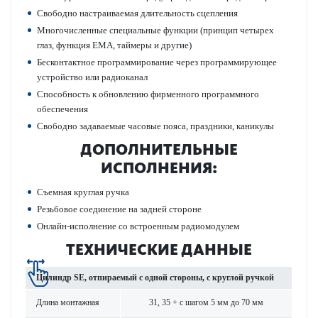
Свободно наст­раиваемая длительность сцеп­ления
Многочис­ленные специальные функции (принцип чет­ырех
глаз, функция EMA, таймеры и другие)
Бес­к­онтактное программирование через программирующее
устройство или радио­к­анал
Спосо­бность к обнов­лению фирменного программного
обеспечения
Свободно задаваемые часовые пояса, праздники, каникулы
ДОПОЛНИТЕЛЬНЫЕ
ИСПОЛНЕНИЯ:
Съемная круглая ручка
Резьбовое соединение на задней стороне
Онлайн-исполнение со встроенным радио­модулем
ТЕХНИЧЕСКИЕ ДАННЫЕ
Цилиндр SE, отпираемый с одной стороны, с круглой ручкой
Длина монтажная
31, 35 + с шагом 5 мм до 70 мм