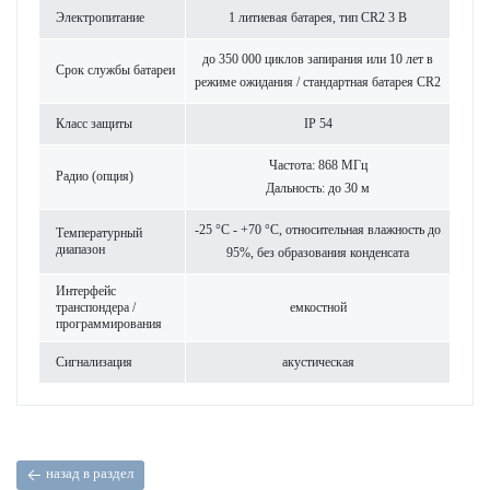
Электропитание
1 литиевая бат­арея, тип CR2 3 В
до 350 000 циклов запирания или 10 лет в
Срок службы бат­ареи
режиме ожидания / стандартная бат­арея CR2
Класс защиты
IP 54
Частота: 868 МГц
Радио (опция)
Дальность: до 30 м
-25 °C - +70 °C, относительная влажность до
Темпер­ат­урный
диапазон
95%, без обра­зования конденсата
Интерфейс
транспондера /
емкос­тной
программирования
Сигнал­изация
аку­стическая
назад в раздел