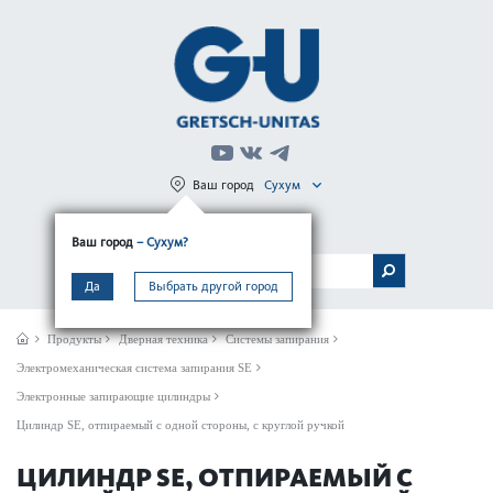
Ваш город
Сухум
Регистрация
Вход
Ваш город
– Сухум?
МЕНЮ
Да
Выбрать другой город
Продукты
Дверная техника
Системы запирания
Электромеханическая система запирания SE
Электронные запирающие цилиндры
Цилиндр SE, отпираемый с одной стороны, с круглой ручкой
ЦИЛИНДР SE, ОТПИРАЕМЫЙ С