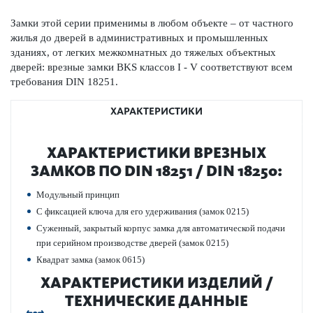
Замки этой серии применимы в любом объекте – от частного
жилья до дверей в админис­трат­ивных и промыш­ленных
зданиях, от легких межкомнатных до тяжелых объектных
дверей: врезные замки BKS классов I - V соответствуют всем
требования DIN 18251.
ХАРАКТЕРИСТИКИ
ХАР­АКТЕР­И­С­ТИКИ ВРЕЗНЫХ
ЗАМКОВ ПО DIN 18251 / DIN 18250:
Модульный принцип
С фиксацией ключа для его удерживания (замок 0215)
Суженный, закрытый корпус замка для автом­ат­ической подачи
при сер­ийном произ­в­о­дстве дверей (замок 0215)
Квадрат замка (замок 0615)
ХАР­АКТЕР­И­С­ТИКИ ИЗДЕЛИЙ /
ТЕХНИЧЕСКИЕ ДАННЫЕ