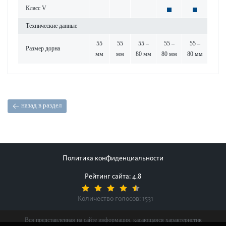
Класс V
Технические данные
55
55
55 –
55 –
55 –
Размер дорна
мм
мм
80 мм
80 мм
80 мм
назад в раздел
Политика конфиденциальности
Рейтинг сайта: 4.8
Количество голосов:
1531
Вся представленная на сайте информация, касающаяся характеристик