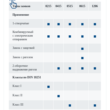
Типы замков
0215
0415
0515
0615
1206
Применение
1-створ­чатые
Комб­инируемый
с электрическим
отпиранием
Замок с защелкой
Замок с риг­елем
2-обор­отное
выдвижение ригеля
Классы по DIN 18251
Класс I
Класс II
Класс III