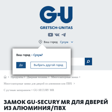
Ваш город
Сухум
Регистрация
Вход
Ваш город
– Сухум?
МЕНЮ
Да
Выбрать другой город
Продукты
Дверная техника
Многозапорные замки
Многозапорные замки для дверей из алюминия или ПВХ
С ручным запиранием
GU-SECURY MR
ЗАМОК GU-SECURY MR ДЛЯ ДВЕРЕЙ
ИЗ АЛЮМИНИЯ/ПВХ