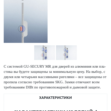
С сис­темой GU-SECURY MR для дверей из алюминия или пла­
стика вы будете защищены за минимальную цену. На выбор, с
двумя или чет­ырьмя масс­ивными риг­е­лями – все защищены от
пропила согласно требованиям SKG. Замки отве­чают всем
требованиям DIBt по против­опожарной и дымовой защите.
ХАРАКТЕРИСТИКИ