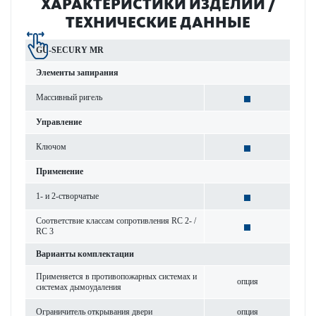
ХАР­АКТЕР­И­С­ТИКИ ИЗДЕЛИЙ /
ТЕХНИЧЕСКИЕ ДАННЫЕ
GU-SECURY MR
Элементы запирания
Масс­ивный ригель
Управ­ление
Ключом
Применение
1- и 2-створ­чатые
Соотв­е­тствие классам сопрот­ив­ления RC 2- /
RC 3
Вар­ианты комплектации
Применяется в против­опожарных сис­темах и
опция
сис­темах дымоуда­л­ения
Ограничитель открывания двери
опция