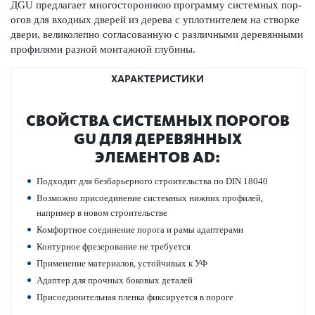
ДGU предлагает многос­тор­оннюю программу сис­темных пор­
огов для входных дверей из дерева с уплотнителем на створке
двери, велик­ол­епно согласованную с различными дер­евянными
профи­лями разной монтажной глубины.
ХАРАКТЕРИСТИКИ
СВОЙСТВА СИС­ТЕМНЫХ ПОР­ОГОВ
GU ДЛЯ ДЕР­ЕВЯННЫХ
ЭЛЕМЕНТОВ AD:
Подходит для безба­рьерного строительства по DIN 18040
Возможно присо­единение сис­темных нижних профилей,
например в новом строительстве
Комфортное соединение порога и рамы адаптерами
Контурное фрез­ер­ование не требуется
Применение матер­иалов, устойчивых к УФ
Адаптер для прочных боковых дет­алей
Присо­единительная пленка фиксируется в пороге