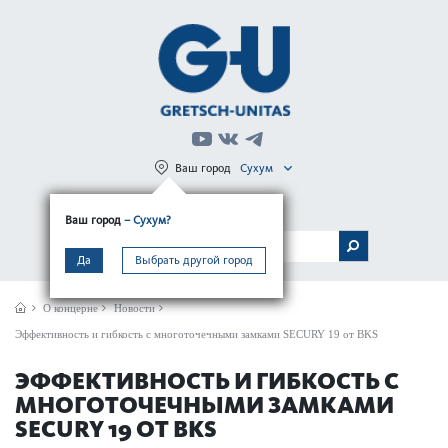
Ваш город
Сухум
Регистрация
Вход
Ваш город
– Сухум?
МЕНЮ
Да
Выбрать другой город
О концерне
Новости
Эффективность и гибкость с многоточечными замками SECURY 19 от BKS
ЭФФЕКТИВНОСТЬ И ГИБКОСТЬ С
МНОГОТОЧЕЧНЫМИ ЗАМКАМИ
SECURY 19 ОТ BKS