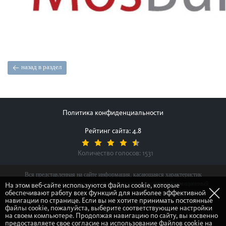
назад в раздел
Политика конфиденциальности
Рейтинг сайта: 4.8
Количество голосов:
1531
Вся представленная на сайте информация, касающаяся характеристик
продуктов, наличия на складе, стоимости товаров, носит информационный
На этом веб-сайте используются файлы cookie, которые
обеспечивают работу всех функций для наиболее эффективной
характер и ни при каких условиях не является публичной офертой,
навигации по странице. Если вы не хотите принимать постоянные
определяемой положениями Статьи 437(2) Гражданского кодекса Российской
файлы cookie, пожалуйста, выберите соответствующие настройки
Федерации.
на своем компьютере. Продолжая навигацию по сайту, вы косвенно
предоставляете свое согласие на использование файлов cookie на