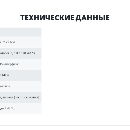
ТЕХНИЧЕСКИЕ ДАННЫЕ
30 x 27 мм
т­арея 3,7 В / 350 мА*ч
B-интерфейс
8 МГц
ос­тной
 дисплей (текст и графика)
 до +70 °C