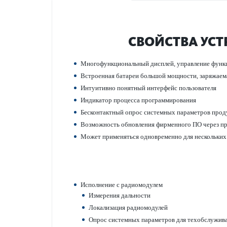
СВОЙСТВА УСТ
Многофункцио­н­альный дисплей, управ­ление функ
Встроенная бат­ареи большой мощности, зар­яжае
Интуитивно понятный интерфейс поль­зователя
Инди­к­атор процесса программирования
Бес­к­онтактный опрос сис­темных параметров прод
Возможность обнов­ления фирменного ПО через п
Может применяться одн­овременно для нес­кольких
Исполнение с радио­модулем
Измер­ения дальности
Локал­изация радио­модулей
Опрос сис­темных параметров для техоб­служив