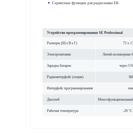
Серв­исные функции для радио­замка EK
Устройство программирования SE Professional
Размеры (Ш x В x Г)
75 x 1
Электропитание
Литий-полимерная ба
Зар­ядка бат­ареи
через US
Радиоинтерфейс (опция)
86
Интерфейс программирования
емк
Дисплей
Многофункцио­н­альный
Рабочая темпер­атура
-20 °C