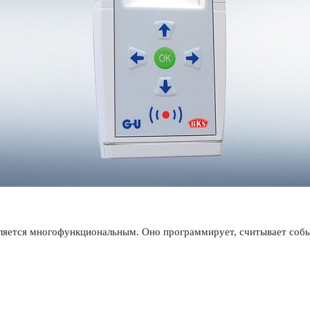
яется многофункцио­н­альным. Оно программирует, считывает событ