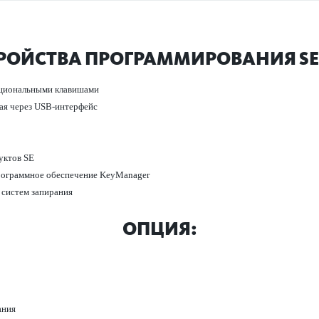
РОЙСТВА ПРОГРАММИРОВАНИЯ SE
цио­н­альными клав­ишами
мая через USB-интерфейс
уктов SE
рограммное обеспечение KeyManager
 систем запирания
ОПЦИЯ:
ания