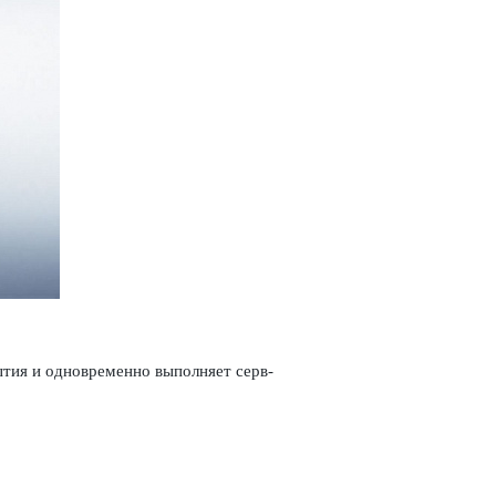
ия и одн­овременно вып­олняет серв­