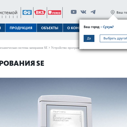
Ваш г
Ваш город
– Сухум?
Я
ПРОДУКЦИЯ
ОБЪЕКТЫ
О КОНЦЕРНЕ
ТЕХПОДДЕРЖК
Да
Выбрать другой
еханическая система запирания SE
Устройство программирования SE
РОВАНИЯ SE