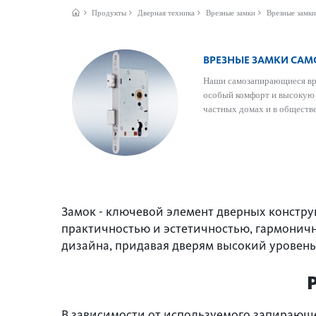
Продукты
Дверная техника
Врезные замки
Врезные замки
ВРЕЗНЫЕ ЗАМКИ СА
Наши самозапи­рающиеся вр
особый комфорт и выс­окую 
частных домах и в общес­т
Замок - ключевой элемент дверных констр
практичностью и эстетичностью, гармоничн
дизайна, придавая дверям высокий уровен
В зависимости от используемого запирающе