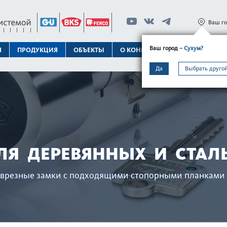
Ваш г
Ваш город
– Сухум?
Я
ПРОДУКЦИЯ
ОБЪЕКТЫ
О КОНЦЕРНЕ
ТЕХПОДДЕРЖК
Да
Выбрать другой
ЛЯ ДЕРЕВЯННЫХ И СТАЛ
врезные замки с подходящими стопорными план­ками 