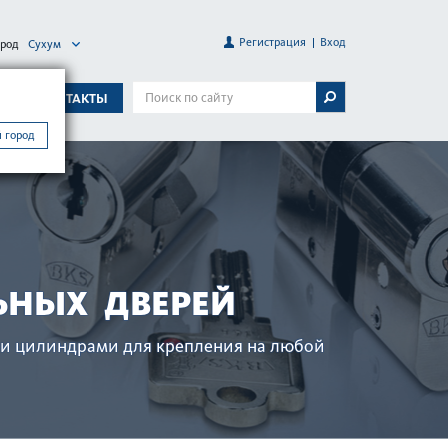
Регистрация
Вход
ород
Сухум
А
КОНТАКТЫ
 город
ЬНЫХ ДВЕРЕЙ
и цилиндрами для креп­ления на любой