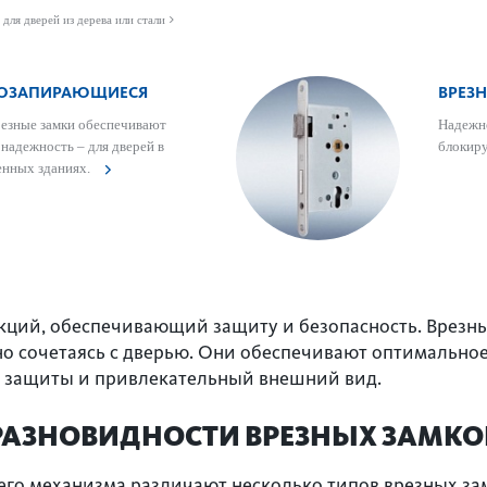
 для дверей из дерева или стали
МОЗАПИ­РАЮЩИЕСЯ
ВРЕЗ
езные замки обеспечивают
Надежно
надежность – для дверей в
блокир
венных зданиях.
укций, обеспечивающий защиту и безопасность. Врезн
о сочетаясь с дверью. Они обеспечивают оптимально
ь защиты и привлекательный внешний вид.
РАЗНОВИДНОСТИ ВРЕЗНЫХ ЗАМКО
го механизма различают несколько типов врезных зам