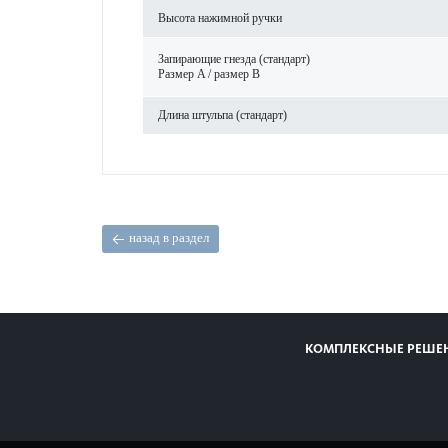
Высота нажимной ручки
Запи­рающие гнезда (стандарт)
Размер A / размер B
Длина штульпа (стандарт)
назад в раздел
КОМПЛЕКСНЫЕ РЕШЕ