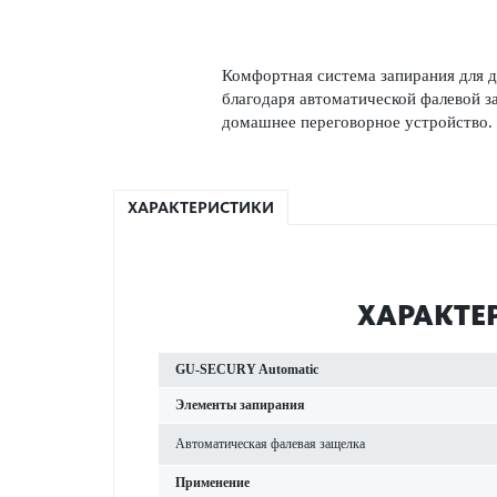
Комфортная сис­тема запирания для д
благодаря автом­ат­ической фал­евой 
дом­ашнее пер­еговорное устройство.
ХАРАКТЕРИСТИКИ
ХАР­АКТЕ
GU-SECURY Automatic
Элементы запирания
Автом­ат­ическая фал­евая защелка
Применение