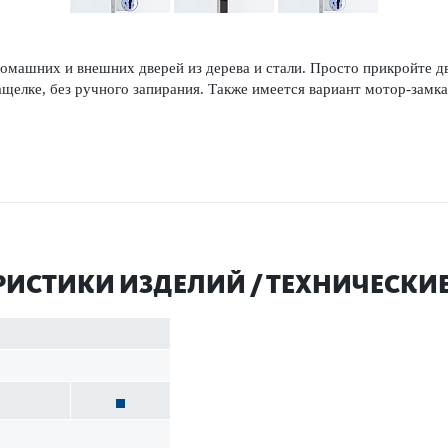
ом­ашних и внешних дверей из дерева и стали. Просто прикройте д
защелке, без ручного запирания. Также имеется вар­иант мотор-замка
Р­И­С­ТИКИ ИЗДЕЛИЙ / ТЕХНИЧЕСК