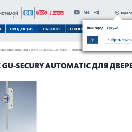
Ваш г
Ваш город
– Сухум?
Я
ПРОДУКЦИЯ
ОБЪЕКТЫ
О КОНЦЕРНЕ
ТЕХПОДДЕРЖК
Да
Выбрать другой
апорные замки для дверей из дерева или стали
Автоматическое запирание
GU-SECURY 
U-SECURY AUTOMATIC ДЛЯ ДВЕРЕ