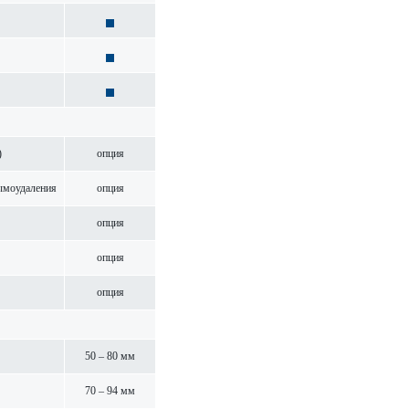
)
опция
моуда­л­ения
опция
опция
опция
опция
50 – 80 мм
70 – 94 мм