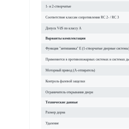
1- и 2-створ­чатые
Соотв­е­тствие классам сопрот­ив­ления RC 2- / RC 3
Допуск VdS по классу А
Вар­ианты комплектации
Функция "антипаника" Е (1-створ­чатые дверные сис­темы
Применяется в против­опожарных сис­темах и сис­темах ды
Моторный привод (A-отпиратель)
Контроль фал­евой защелки
Ограничитель открывания двери
Технические данные
Размер дорна
Уда­л­ение