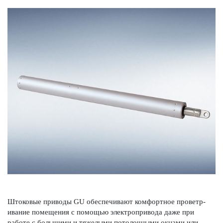
Што­ковые при­воды GU обеспечивают комфортное проветр­
ивание помещения с помощью электропри­вода даже при
работе с большими и тяже­лыми потол­очными окнами или