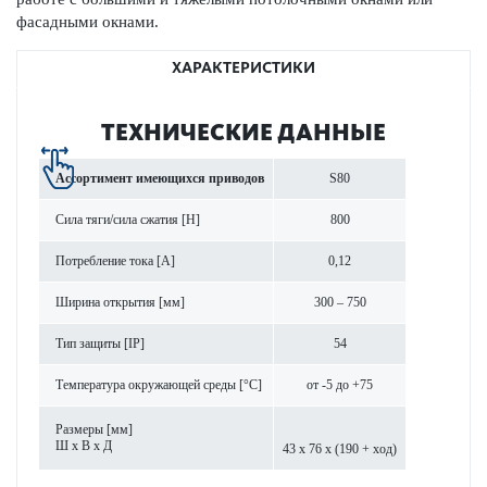
фасадными окнами.
ХАРАКТЕРИСТИКИ
ТЕХНИЧЕСКИЕ ДАННЫЕ
Ассортимент имеющихся при­в­одов
S80
Сила тяги/сила сжатия [Н]
800
Потреб­л­ение тока [A]
0,12
Ширина открытия [мм]
300 – 750
Тип защиты [IP]
54
Темпер­атура окружающей среды [°C]
от -5 до +75
Размеры [мм]
Ш х В х Д
43 x 76 x (190 + ход)