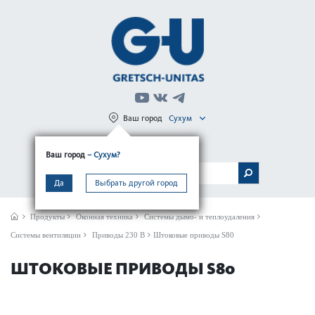
Ваш город
Сухум
Регистрация
Вход
Ваш город
– Сухум?
МЕНЮ
Да
Выбрать другой город
Продукты
Оконная техника
Системы дымо- и теплоудаления
Системы вентиляции
Приводы 230 В
Штоковые приводы S80
ШТОКОВЫЕ ПРИВОДЫ S80