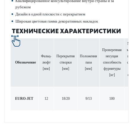
Квалифицированное консультирование внутри страны и за
рубежом
Дизайн в одной плоскости с перекрытием
Широкая цветовая гамма декоративных накладок
ТЕХНИЧЕСКИЕ ХАРАКТЕРИСТИКИ
Мак
Проверенная
мал
Фальц­
Перекрытия
Положения
несущая
шир
Обозначение
люфт
створки
паза
способность
ств
[мм]
[мм]
[мм]
фурнитуры
п
[кг]
фал
[м
EURO-JET
12
18/20
9/13
100
16